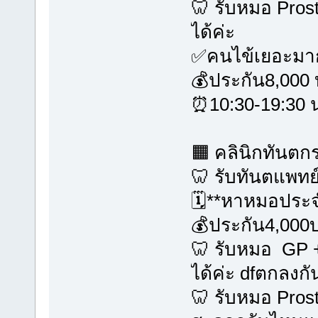
🦷 รับหมอ Pros
ได้ค่ะ
✅คนไข้เยอะมา
💰ประกัน8,000
⏰10:30-19:30 น
🟧 คลินิกทันตกร
🦷 รับทันตแพท
🗓️**หาหมอประจ
💰ประกัน4,000
🦷 รับหมอ GP +
ได้ค่ะ dfตกลงกั
🦷 รับหมอ Prost