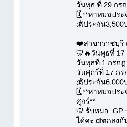
วันพุธ ที่ 29 ก
🗓️**หาหมอประจำ
💰ประกัน3,500
❤️สาขาราชบุรี (
🦷🔥วันพุธที่ 17
วันพุธที่ 1 กรก
วันศุกร์ที่ 17 
💰ประกัน6,000
🗓️**หาหมอประจำ
ศุกร์**
🦷 รับหมอ GP +
ได้ค่ะ dfตกลงกั