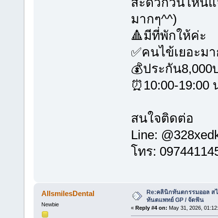
สะดวกวันไหนแจ้
มากๆ^^)
🔺มีที่พักให้ค่ะ
✅คนไข้เยอะมา
💰ประกัน8,000
⏰10:00-19:00 น
สนใจติดต่อ
Line: @328xedk
โทร: 097441145
Re:คลินิกทันตกรรมออล สไม
AllsmilesDental
ทันตแพทย์ GP / จัดฟัน
Newbie
«
Reply #4 on:
May 31, 2026, 01:12